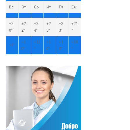
Вс
Вт
Ср
Чт
Пт
Сб
+
2
+
2
+
2
+
2
+
2
+
21
0°
2°
4°
3°
3°
°
+
1
+
11
+
1
+
1
+
10
+
9°
0°
°
2°
3°
°