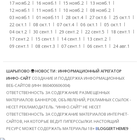
17 нояб.
2
16 нояб.
1
15 нояб.
2
13 нояб.
1
12 нояб.
1
11 нояб.
1
10 нояб.
2
08 нояб.
2
03 нояб.
1
01 нояб.
11
28 окт.
4
27 окт.
6
25 окт.
1
22 окт.
1
08 окт.
1
07 окт.
4
06 окт.
1
05 окт.
1
04 окт.
2
30 сент.
1
29 сент.
2
22 сент.
5
18 сент.
1
17 сент.
2
15 сент.
1
14 сент.
1
13 сент.
2
09 сент.
1
08 сент.
3
07 сент.
1
06 сент.
1
24 авг.
1
ШАРЫПОВО 🌍 НОВОСТИ : ИНФОРМАЦИОННЫЙ АГРЕГАТОР
ИНФО-САЙТ
СОЗДАНИЕ И ПОДДЕРЖКА ИНФОРМАЦИОННЫХ
ВЕБ-САЙТОВ (ИНН 860400606004)
ОТВЕТСТВЕННОСТЬ ЗА СОДЕРЖАНИЕ РАЗМЕЩЕННЫХ
МАТЕРИАЛОВ: БАННЕРОВ, ОБЪЯВЛЕНИЙ, РЕКЛАМНЫХ ССЫЛОК -
НЕСЕТ РЕКЛАМОДАТЕЛЬ. "ИНФО.САЙТ" НЕ НЕСЕТ
ОТВЕТСТВЕННОСТЬ ЗА СОДЕРЖАНИЕ МАТЕРИАЛОВ ИНТЕРНЕТ-
САЙТОВ, НА КОТОРЫЕ ВЕДУТ ГИПЕРССЫЛКИ. НАСТОЯЩИЙ
РЕСУРС МОЖЕТ СОДЕРЖАТЬ МАТЕРИАЛЫ 18+
B
LOGGERTHEME9