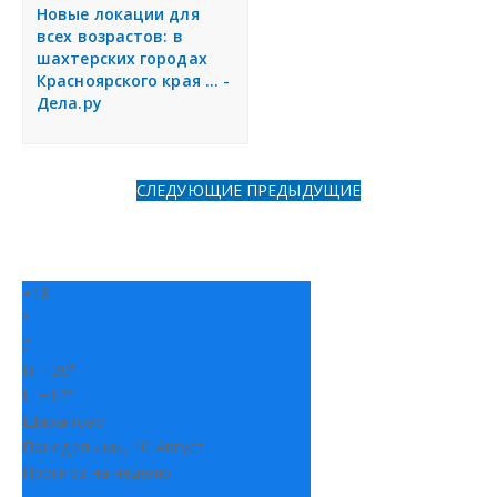
я
Новые локации для
Разместить объявление
всех возрастов: в
шахтерских городах
Красноярского края ... -
Регионы России
Дела.ру
Создание сайтов
СЛЕДУЮЩИЕ
ПРЕДЫДУЩИЕ
+
18
°
C
H:
+
20°
L:
+
12°
Шарыпово
Понедельник, 10 Август
Прогноз на неделю