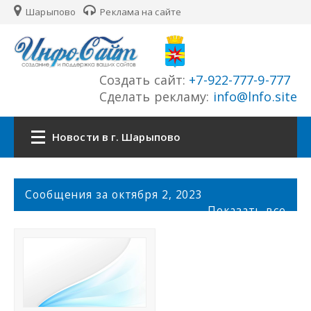
Шарыпово
Реклама на сайте
Создать сайт:
+7-922-777-9-777
Сделать рекламу:
info@lnfo.site
Новости в г. Шарыпово
Главная
С
Сообщения за октября 2, 2023
о
Показать все
Новости г. Шарыпово
о
б
щ
Сайты города
е
н
История города
и