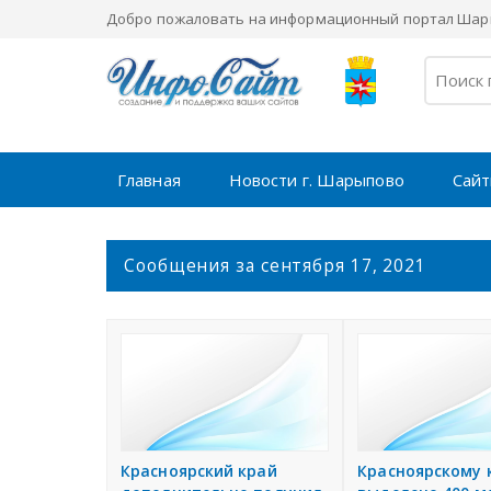
Добро пожаловать на информационный портал Шары
Главная
Новости г. Шарыпово
Сайт
С
Сообщения за сентября 17, 2021
о
о
б
щ
е
н
и
я
Красноярский край
Красноярскому 