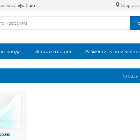
пово.Инфо.Сайт !
Шарыпо
По
ы города
История города
Разместить объявлени
Показа
краю