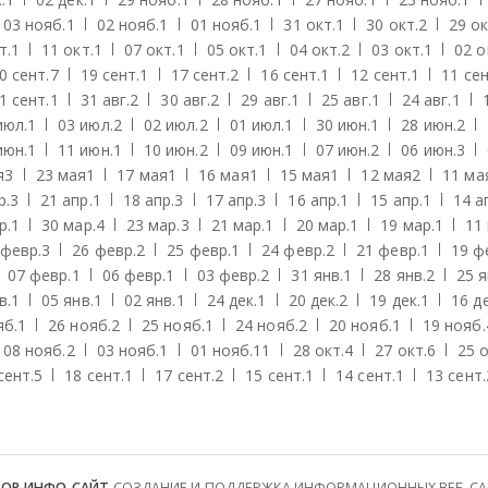
03 нояб.
1
02 нояб.
1
01 нояб.
1
31 окт.
1
30 окт.
2
29 ок
т.
1
11 окт.
1
07 окт.
1
05 окт.
1
04 окт.
2
03 окт.
1
02 о
0 сент.
7
19 сент.
1
17 сент.
2
16 сент.
1
12 сент.
1
11 сен
1 сент.
1
31 авг.
2
30 авг.
2
29 авг.
1
25 авг.
1
24 авг.
1
июл.
1
03 июл.
2
02 июл.
2
01 июл.
1
30 июн.
1
28 июн.
2
июн.
1
11 июн.
1
10 июн.
2
09 июн.
1
07 июн.
2
06 июн.
3
я
3
23 мая
1
17 мая
1
16 мая
1
15 мая
1
12 мая
2
11 ма
р.
3
21 апр.
1
18 апр.
3
17 апр.
3
16 апр.
1
15 апр.
1
14 а
р.
1
30 мар.
4
23 мар.
3
21 мар.
1
20 мар.
1
19 мар.
1
11
 февр.
3
26 февр.
2
25 февр.
1
24 февр.
2
21 февр.
1
19 ф
07 февр.
1
06 февр.
1
03 февр.
2
31 янв.
1
28 янв.
2
25 я
в.
1
05 янв.
1
02 янв.
1
24 дек.
1
20 дек.
2
19 дек.
1
16 де
яб.
1
26 нояб.
2
25 нояб.
1
24 нояб.
2
20 нояб.
1
19 нояб.
08 нояб.
2
03 нояб.
1
01 нояб.
11
28 окт.
4
27 окт.
6
25 о
сент.
5
18 сент.
1
17 сент.
2
15 сент.
1
14 сент.
1
13 сент.
ТОР ИНФО-САЙТ
СОЗДАНИЕ И ПОДДЕРЖКА ИНФОРМАЦИОННЫХ ВЕБ-САЙТ