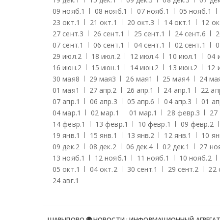
09 нояб.
1
08 нояб.
1
07 нояб.
1
05 нояб.
1
23 окт.
1
21 окт.
1
20 окт.
3
14 окт.
1
12 ок
27 сент.
3
26 сент.
1
25 сент.
1
24 сент.
6
2
07 сент.
1
06 сент.
1
04 сент.
1
02 сент.
1
0
29 июл.
2
18 июл.
2
12 июл.
4
10 июл.
1
04 
16 июн.
2
15 июн.
1
14 июн.
2
13 июн.
2
12 
30 мая
8
29 мая
3
26 мая
1
25 мая
4
24 ма
01 мая
1
27 апр.
2
26 апр.
1
24 апр.
1
22 ап
07 апр.
1
06 апр.
3
05 апр.
6
04 апр.
3
01 ап
04 мар.
1
02 мар.
1
01 мар.
1
28 февр.
3
27
14 февр.
1
13 февр.
1
10 февр.
1
09 февр.
2
19 янв.
1
15 янв.
1
13 янв.
2
12 янв.
1
10 ян
09 дек.
2
08 дек.
2
06 дек.
4
02 дек.
1
27 но
13 нояб.
1
12 нояб.
1
11 нояб.
1
10 нояб.
2
05 окт.
1
04 окт.
2
30 сент.
1
29 сент.
2
22 
24 авг.
1
ШАРЫПОВО 🌍 НОВОСТИ : ИНФОРМАЦИОННЫЙ АГРЕГА