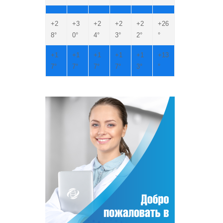
+
2
+
3
+
2
+
2
+
2
+
26
8°
0°
4°
3°
2°
°
+
1
+
1
+
1
+
1
+
1
+
13
7°
7°
7°
7°
3°
°