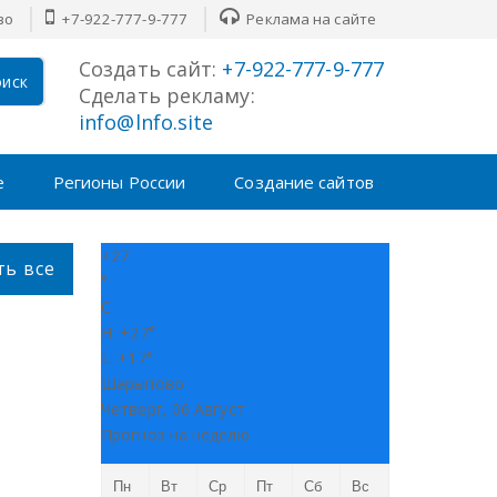
во
+7-922-777-9-777
Реклама на сайте
Создать сайт:
+7-922-777-9-777
иск
Сделать рекламу:
info@lnfo.site
е
Регионы России
Создание сайтов
+
27
ть все
°
C
H:
+
27°
L:
+
17°
Шарыпово
Четверг, 06 Август
Прогноз на неделю
Пн
Вт
Ср
Пт
Сб
Вс