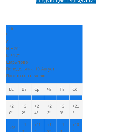
СЛЕДУЮЩИЕ
ПРЕДЫДУЩИЕ
+
18
°
C
H:
+
20°
L:
+
12°
Шарыпово
Понедельник, 10 Август
Прогноз на неделю
Вс
Вт
Ср
Чт
Пт
Сб
+
2
+
2
+
2
+
2
+
2
+
21
0°
2°
4°
3°
3°
°
+
1
+
11
+
1
+
1
+
10
+
9°
0°
°
2°
3°
°