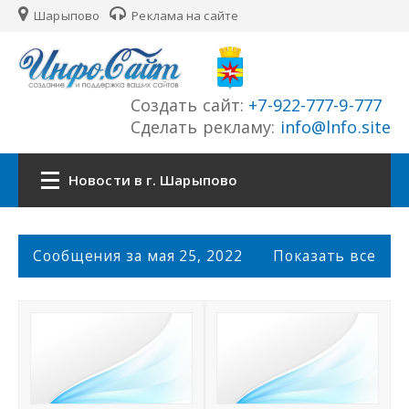
Шарыпово
Реклама на сайте
Создать сайт:
+7-922-777-9-777
Сделать рекламу:
info@lnfo.site
Новости в г. Шарыпово
Главная
С
Сообщения за мая 25, 2022
Показать все
о
Новости г. Шарыпово
о
б
щ
Сайты города
е
н
История города
и