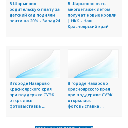
я
В Шарыпово
В Шарыпово пять
Разместить объявление
родительскую плату за
многоэтажек летом
детский сад подняли
получат новые кровли
почти на 20% - Запад24
| НКК - Наш
Регионы России
Красноярский край
Создание сайтов
В городе Назарово
В городе Назарово
Красноярского края
Красноярского края
при поддержке СУЭК
при поддержке СУЭК
открылась
открылась
фотовыставка ...
фотовыставка ...