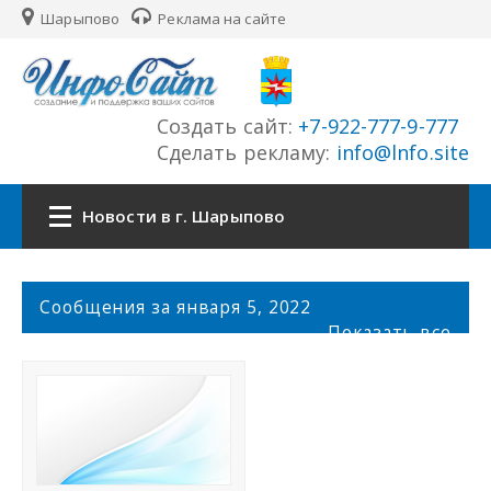
Шарыпово
Реклама на сайте
Создать сайт:
+7-922-777-9-777
Сделать рекламу:
info@lnfo.site
Новости в г. Шарыпово
Главная
С
Сообщения за января 5, 2022
о
Показать все
Новости г. Шарыпово
о
б
щ
Сайты города
е
н
История города
и