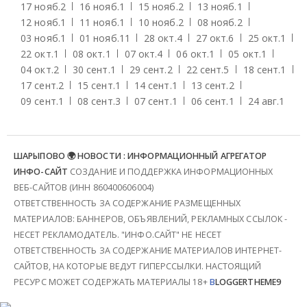
17 нояб.
2
16 нояб.
1
15 нояб.
2
13 нояб.
1
12 нояб.
1
11 нояб.
1
10 нояб.
2
08 нояб.
2
03 нояб.
1
01 нояб.
11
28 окт.
4
27 окт.
6
25 окт.
1
22 окт.
1
08 окт.
1
07 окт.
4
06 окт.
1
05 окт.
1
04 окт.
2
30 сент.
1
29 сент.
2
22 сент.
5
18 сент.
1
17 сент.
2
15 сент.
1
14 сент.
1
13 сент.
2
09 сент.
1
08 сент.
3
07 сент.
1
06 сент.
1
24 авг.
1
ШАРЫПОВО 🌍 НОВОСТИ : ИНФОРМАЦИОННЫЙ АГРЕГАТОР
ИНФО-САЙТ
СОЗДАНИЕ И ПОДДЕРЖКА ИНФОРМАЦИОННЫХ
ВЕБ-САЙТОВ (ИНН 860400606004)
ОТВЕТСТВЕННОСТЬ ЗА СОДЕРЖАНИЕ РАЗМЕЩЕННЫХ
МАТЕРИАЛОВ: БАННЕРОВ, ОБЪЯВЛЕНИЙ, РЕКЛАМНЫХ ССЫЛОК -
НЕСЕТ РЕКЛАМОДАТЕЛЬ. "ИНФО.САЙТ" НЕ НЕСЕТ
ОТВЕТСТВЕННОСТЬ ЗА СОДЕРЖАНИЕ МАТЕРИАЛОВ ИНТЕРНЕТ-
САЙТОВ, НА КОТОРЫЕ ВЕДУТ ГИПЕРССЫЛКИ. НАСТОЯЩИЙ
РЕСУРС МОЖЕТ СОДЕРЖАТЬ МАТЕРИАЛЫ 18+
B
LOGGERTHEME9