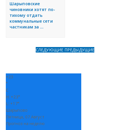
я
Шарыповские
Разместить объявление
чиновники хотят по-
тихому отдать
коммунальные сети
Регионы России
частникам за ...
Создание сайтов
СЛЕДУЮЩИЕ
ПРЕДЫДУЩИЕ
+
23
°
C
H:
+
23°
L:
+
17°
Шарыпово
Пятница, 07 Август
Прогноз на неделю