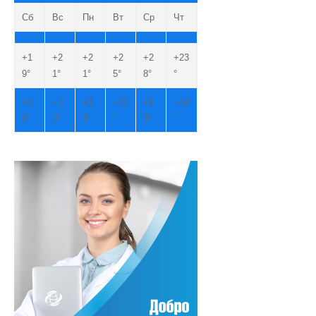
Сб
Вс
Пн
Вт
Ср
Чт
+
1
+
2
+
2
+
2
+
2
+
23
9°
1°
1°
5°
8°
°
+
1
+
1
+
1
+
11
+
1
+
14
2°
0°
3°
°
3°
°