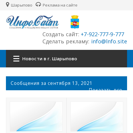
Шарыпово
Реклама на сайте
Создать сайт:
+7-922-777-9-777
Сделать рекламу:
info@lnfo.site
Новости в г. Шарыпово
Главная
С
Сообщения за сентября 13, 2021
о
Показать все
Новости г. Шарыпово
о
б
щ
Сайты города
е
н
История города
и