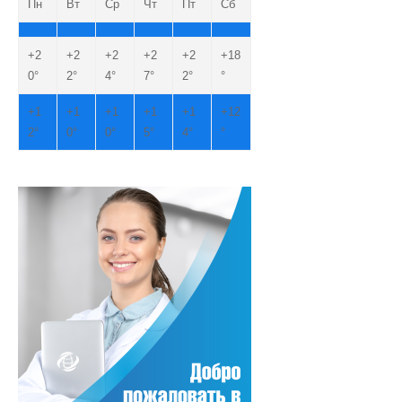
Пн
Вт
Ср
Чт
Пт
Сб
+
2
+
2
+
2
+
2
+
2
+
18
0°
2°
4°
7°
2°
°
+
1
+
1
+
1
+
1
+
1
+
12
2°
0°
0°
5°
4°
°