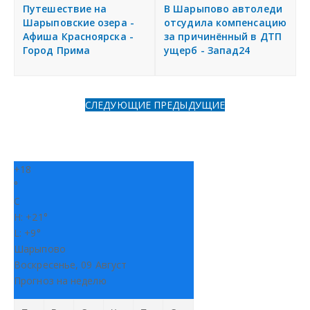
я
Путешествие на
В Шарыпово автоледи
Разместить объявление
Шарыповские озера -
отсудила компенсацию
Афиша Красноярска -
за причинённый в ДТП
Город Прима
ущерб - Запад24
Регионы России
Создание сайтов
СЛЕДУЮЩИЕ
ПРЕДЫДУЩИЕ
+
18
°
C
H:
+
21°
L:
+
9°
Шарыпово
Воскресенье, 09 Август
Прогноз на неделю