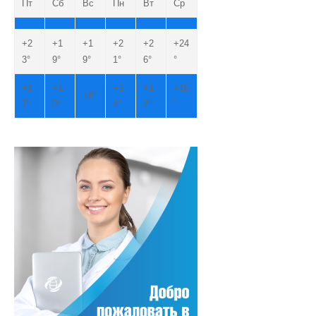
Пт
Сб
Вс
Пн
Вт
Ср
+
2
+
1
+
1
+
2
+
2
+
24
3°
9°
9°
1°
6°
°
+
1
+
1
+
1
+
1
+
15
+
8°
7°
0°
4°
2°
°