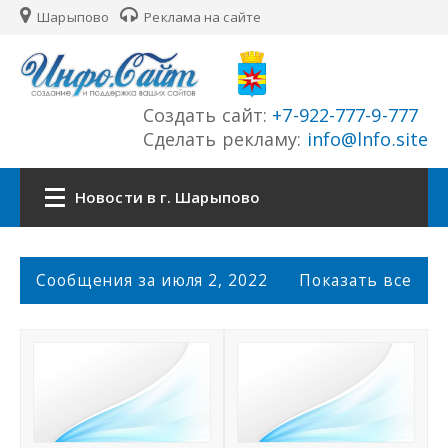
Шарыпово
Реклама на сайте
Создать сайт:
+7-922-777-9-777
Сделать рекламу:
info@lnfo.site
Новости в г. Шарыпово
Главная
С
Сообщения за июля 2, 2022
Показать все
о
Новости г. Шарыпово
о
б
щ
Сайты города
е
н
История города
и