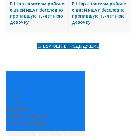
я
В Шарыповском районе
В Шарыповском районе
Разместить объявление
6 дней ищут бесследно
6 дней ищут бесследно
пропавшую 17-летнюю
пропавшую 17-летнюю
девочку
девочку
Регионы России
Создание сайтов
СЛЕДУЮЩИЕ
ПРЕДЫДУЩИЕ
+
20
°
C
H:
+
26°
L:
+
16°
Шарыпово
Четверг, 06 Август
Прогноз на неделю