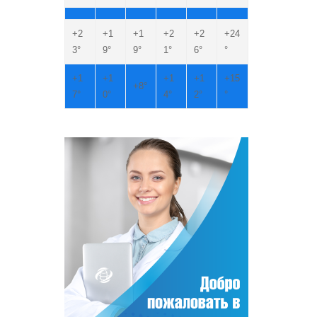
+
2
+
1
+
1
+
2
+
2
+
24
3°
9°
9°
1°
6°
°
+
1
+
1
+
1
+
1
+
15
+
8°
7°
0°
4°
2°
°