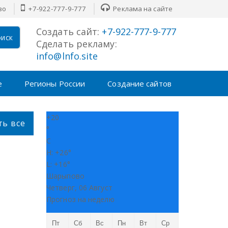
во
+7-922-777-9-777
Реклама на сайте
Создать сайт:
+7-922-777-9-777
иск
Сделать рекламу:
info@lnfo.site
е
Регионы России
Создание сайтов
+
20
ть все
°
C
H:
+
26°
L:
+
16°
Шарыпово
Четверг, 06 Август
Прогноз на неделю
Пт
Сб
Вс
Пн
Вт
Ср