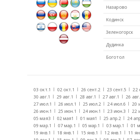
Назарово
Кодинск
Зеленогорск
Дудинка
Боготол
03 окт.
1
02 окт.
1
26 сент.
2
23 сент.
5
22 
30 авг.
1
29 авг.
1
28 авг.
1
27 авг.
1
26 авг.
27 июл.
1
26 июл.
1
25 июл.
2
24 июл.
6
20 
26 июн.
1
25 июн.
1
24 июн.
1
23 июн.
3
22 
05 мая
3
02 мая
1
01 мая
1
25 апр.
2
24 апр
09 мар.
1
07 мар.
1
05 мар.
1
03 мар.
1
01 м
19 янв.
1
18 янв.
1
15 янв.
1
12 янв.
1
11 ян
19 дек.
1
15 дек.
1
09 дек.
3
08 дек.
3
07 дек