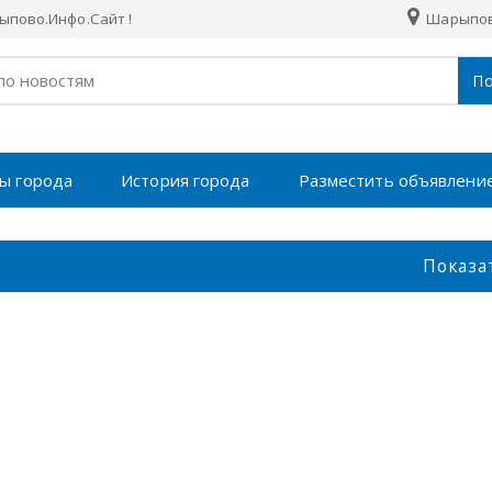
пово.Инфо.Сайт !
Шарыпо
По
ы города
История города
Разместить объявлени
Показа