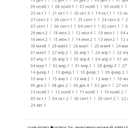
09 нояб.
1
08 нояб.
1
07 нояб.
1
05 нояб.
1
23 окт.
1
21 окт.
1
20 окт.
3
14 окт.
1
12 ок
27 сент.
3
26 сент.
1
25 сент.
1
24 сент.
6
2
07 сент.
1
06 сент.
1
04 сент.
1
02 сент.
1
0
29 июл.
2
18 июл.
2
12 июл.
4
10 июл.
1
04 
16 июн.
2
15 июн.
1
14 июн.
2
13 июн.
2
12 
30 мая
8
29 мая
3
26 мая
1
25 мая
4
24 ма
01 мая
1
27 апр.
2
26 апр.
1
24 апр.
1
22 ап
07 апр.
1
06 апр.
3
05 апр.
6
04 апр.
3
01 ап
04 мар.
1
02 мар.
1
01 мар.
1
28 февр.
3
27
14 февр.
1
13 февр.
1
10 февр.
1
09 февр.
2
19 янв.
1
15 янв.
1
13 янв.
2
12 янв.
1
10 ян
09 дек.
2
08 дек.
2
06 дек.
4
02 дек.
1
27 но
13 нояб.
1
12 нояб.
1
11 нояб.
1
10 нояб.
2
05 окт.
1
04 окт.
2
30 сент.
1
29 сент.
2
22 
24 авг.
1
ШАРЫПОВО 🌍 НОВОСТИ : ИНФОРМАЦИОННЫЙ АГРЕГА