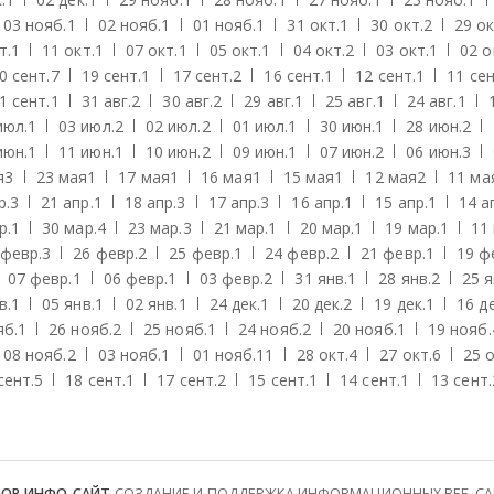
03 нояб.
1
02 нояб.
1
01 нояб.
1
31 окт.
1
30 окт.
2
29 ок
т.
1
11 окт.
1
07 окт.
1
05 окт.
1
04 окт.
2
03 окт.
1
02 о
0 сент.
7
19 сент.
1
17 сент.
2
16 сент.
1
12 сент.
1
11 сен
1 сент.
1
31 авг.
2
30 авг.
2
29 авг.
1
25 авг.
1
24 авг.
1
июл.
1
03 июл.
2
02 июл.
2
01 июл.
1
30 июн.
1
28 июн.
2
июн.
1
11 июн.
1
10 июн.
2
09 июн.
1
07 июн.
2
06 июн.
3
я
3
23 мая
1
17 мая
1
16 мая
1
15 мая
1
12 мая
2
11 ма
р.
3
21 апр.
1
18 апр.
3
17 апр.
3
16 апр.
1
15 апр.
1
14 а
р.
1
30 мар.
4
23 мар.
3
21 мар.
1
20 мар.
1
19 мар.
1
11
 февр.
3
26 февр.
2
25 февр.
1
24 февр.
2
21 февр.
1
19 ф
07 февр.
1
06 февр.
1
03 февр.
2
31 янв.
1
28 янв.
2
25 я
в.
1
05 янв.
1
02 янв.
1
24 дек.
1
20 дек.
2
19 дек.
1
16 де
яб.
1
26 нояб.
2
25 нояб.
1
24 нояб.
2
20 нояб.
1
19 нояб.
08 нояб.
2
03 нояб.
1
01 нояб.
11
28 окт.
4
27 окт.
6
25 о
сент.
5
18 сент.
1
17 сент.
2
15 сент.
1
14 сент.
1
13 сент.
ТОР ИНФО-САЙТ
СОЗДАНИЕ И ПОДДЕРЖКА ИНФОРМАЦИОННЫХ ВЕБ-САЙТ