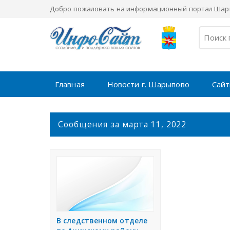
Добро пожаловать на информационный портал Шары
Главная
Новости г. Шарыпово
Сайт
С
Сообщения за марта 11, 2022
о
о
б
щ
е
н
и
я
В следственном отделе