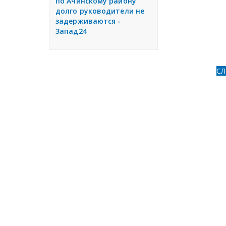
по Ачинскому району
долго руководители не
задерживаются -
Запад24
С