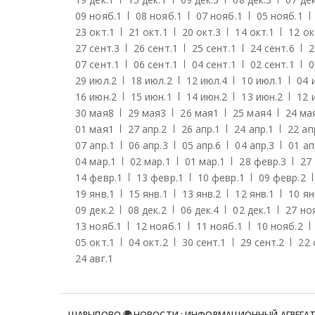
09 нояб.
1
08 нояб.
1
07 нояб.
1
05 нояб.
1
23 окт.
1
21 окт.
1
20 окт.
3
14 окт.
1
12 ок
27 сент.
3
26 сент.
1
25 сент.
1
24 сент.
6
2
07 сент.
1
06 сент.
1
04 сент.
1
02 сент.
1
0
29 июл.
2
18 июл.
2
12 июл.
4
10 июл.
1
04 
16 июн.
2
15 июн.
1
14 июн.
2
13 июн.
2
12 
30 мая
8
29 мая
3
26 мая
1
25 мая
4
24 ма
01 мая
1
27 апр.
2
26 апр.
1
24 апр.
1
22 ап
07 апр.
1
06 апр.
3
05 апр.
6
04 апр.
3
01 ап
04 мар.
1
02 мар.
1
01 мар.
1
28 февр.
3
27
14 февр.
1
13 февр.
1
10 февр.
1
09 февр.
2
19 янв.
1
15 янв.
1
13 янв.
2
12 янв.
1
10 ян
09 дек.
2
08 дек.
2
06 дек.
4
02 дек.
1
27 но
13 нояб.
1
12 нояб.
1
11 нояб.
1
10 нояб.
2
05 окт.
1
04 окт.
2
30 сент.
1
29 сент.
2
22 
24 авг.
1
ШАРЫПОВО 🌍 НОВОСТИ : ИНФОРМАЦИОННЫЙ АГРЕГА