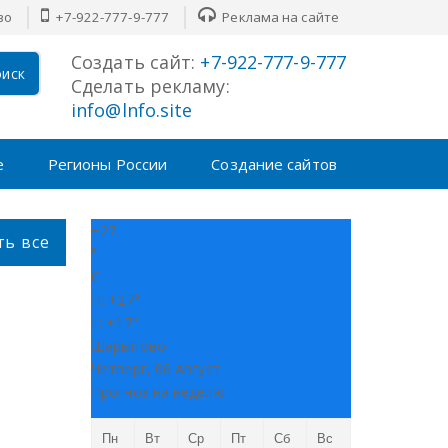
во
+7-922-777-9-777
Реклама на сайте
Создать сайт:
+7-922-777-9-777
иск
Сделать рекламу:
info@lnfo.site
е
Регионы России
Создание сайтов
+
27
ть все
°
C
H:
+
27°
L:
+
17°
Шарыпово
Четверг, 06 Август
Прогноз на неделю
Пн
Вт
Ср
Пт
Сб
Вс