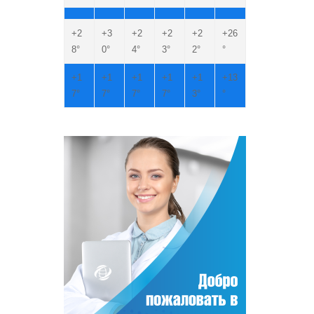
+
2
+
3
+
2
+
2
+
2
+
26
8°
0°
4°
3°
2°
°
+
1
+
1
+
1
+
1
+
1
+
13
7°
7°
7°
7°
3°
°