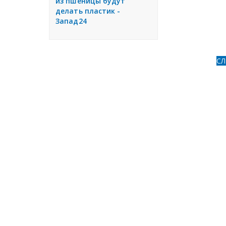
из пшеницы будут
делать пластик -
Запад24
С