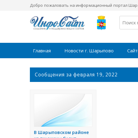
Добро пожаловать на информационный портал Шары
Главная
Новости г. Шарыпово
Сайт
С
Сообщения за февраля 19, 2022
о
о
б
щ
е
н
и
я
В Шарыповском районе