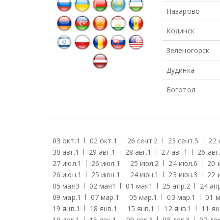
Назарово
Кодинск
Зеленогорск
Дудинка
Боготол
03 окт.
1
02 окт.
1
26 сент.
2
23 сент.
5
22 
30 авг.
1
29 авг.
1
28 авг.
1
27 авг.
1
26 авг.
27 июл.
1
26 июл.
1
25 июл.
2
24 июл.
6
20 
26 июн.
1
25 июн.
1
24 июн.
1
23 июн.
3
22 
05 мая
3
02 мая
1
01 мая
1
25 апр.
2
24 апр
09 мар.
1
07 мар.
1
05 мар.
1
03 мар.
1
01 м
19 янв.
1
18 янв.
1
15 янв.
1
12 янв.
1
11 ян
19 дек.
1
15 дек.
1
09 дек.
3
08 дек.
3
07 дек