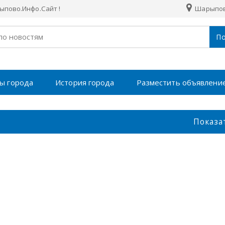
пово.Инфо.Сайт !
Шарыпо
По
ы города
История города
Разместить объявлени
Показа