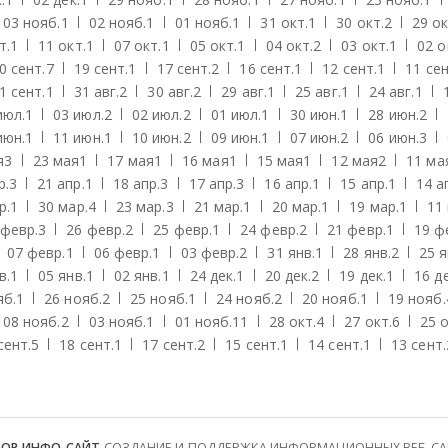
03 нояб.
1
02 нояб.
1
01 нояб.
1
31 окт.
1
30 окт.
2
29 ок
т.
1
11 окт.
1
07 окт.
1
05 окт.
1
04 окт.
2
03 окт.
1
02 о
0 сент.
7
19 сент.
1
17 сент.
2
16 сент.
1
12 сент.
1
11 сен
1 сент.
1
31 авг.
2
30 авг.
2
29 авг.
1
25 авг.
1
24 авг.
1
июл.
1
03 июл.
2
02 июл.
2
01 июл.
1
30 июн.
1
28 июн.
2
июн.
1
11 июн.
1
10 июн.
2
09 июн.
1
07 июн.
2
06 июн.
3
я
3
23 мая
1
17 мая
1
16 мая
1
15 мая
1
12 мая
2
11 ма
р.
3
21 апр.
1
18 апр.
3
17 апр.
3
16 апр.
1
15 апр.
1
14 а
р.
1
30 мар.
4
23 мар.
3
21 мар.
1
20 мар.
1
19 мар.
1
11
 февр.
3
26 февр.
2
25 февр.
1
24 февр.
2
21 февр.
1
19 ф
07 февр.
1
06 февр.
1
03 февр.
2
31 янв.
1
28 янв.
2
25 я
в.
1
05 янв.
1
02 янв.
1
24 дек.
1
20 дек.
2
19 дек.
1
16 де
яб.
1
26 нояб.
2
25 нояб.
1
24 нояб.
2
20 нояб.
1
19 нояб.
08 нояб.
2
03 нояб.
1
01 нояб.
11
28 окт.
4
27 окт.
6
25 о
сент.
5
18 сент.
1
17 сент.
2
15 сент.
1
14 сент.
1
13 сент.
ТОР ИНФО-САЙТ
СОЗДАНИЕ И ПОДДЕРЖКА ИНФОРМАЦИОННЫХ ВЕБ-САЙТ