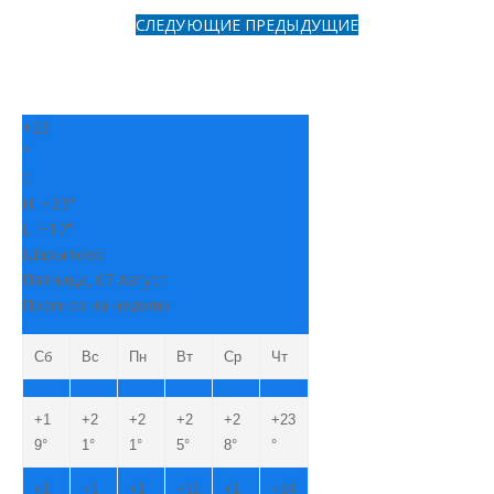
СЛЕДУЮЩИЕ
ПРЕДЫДУЩИЕ
+
23
°
C
H:
+
23°
L:
+
17°
Шарыпово
Пятница, 07 Август
Прогноз на неделю
Сб
Вс
Пн
Вт
Ср
Чт
+
1
+
2
+
2
+
2
+
2
+
23
9°
1°
1°
5°
8°
°
+
1
+
1
+
1
+
11
+
1
+
14