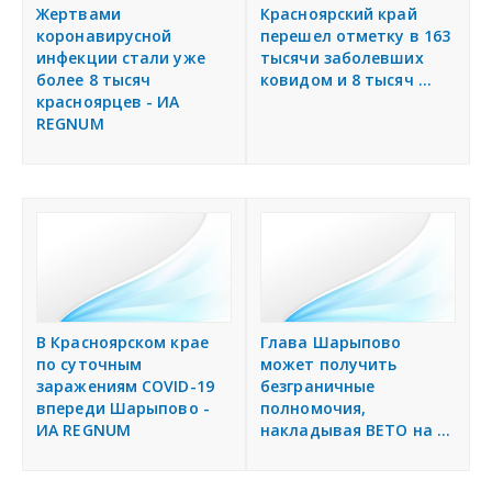
я
Жертвами
Красноярский край
Разместить объявление
коронавирусной
перешел отметку в 163
инфекции стали уже
тысячи заболевших
более 8 тысяч
ковидом и 8 тысяч ...
Регионы России
красноярцев - ИА
REGNUM
Создание сайтов
В Красноярском крае
Глава Шарыпово
по суточным
может получить
заражениям COVID-19
безграничные
впереди Шарыпово -
полномочия,
ИА REGNUM
накладывая ВЕТО на ...