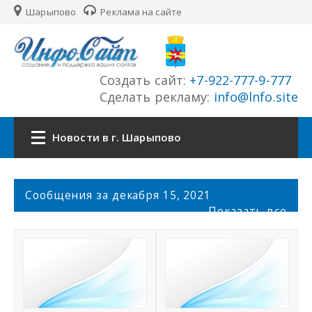
Шарыпово
Реклама на сайте
Создать сайт:
+7-922-777-9-777
Сделать рекламу:
info@lnfo.site
Новости в г. Шарыпово
Главная
С
Сообщения за декабря 15, 2021
о
Показать все
Новости г. Шарыпово
о
б
щ
Сайты города
е
н
История города
и