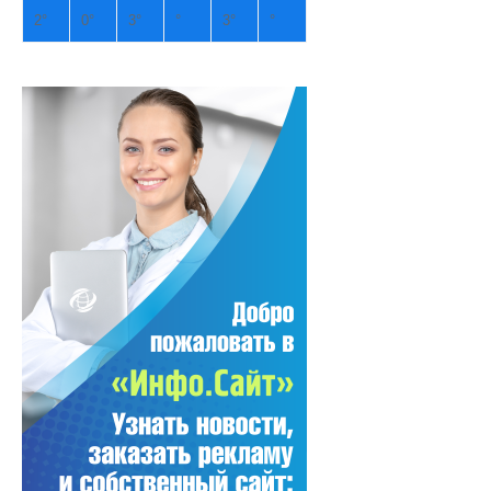
2°
0°
3°
°
3°
°