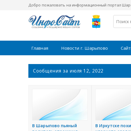
Добро пожаловать на информационный портал Шары
Главная
Новости г. Шарыпово
Сайт
С
Сообщения за июля 12, 2022
о
о
б
щ
е
н
и
я
В Шарыпово пьяный
В Иркутске пох