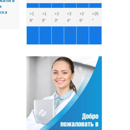
жили в
х
ска
+
1
+
1
+
2
+
2
+
2
+
25
9°
9°
3°
4°
6°
°
+
1
+
1
+
1
+
11
+
1
+
15
2°
2°
0°
°
3°
°