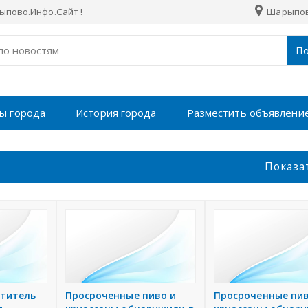
пово.Инфо.Сайт !
Шарыпо
По
ы города
История города
Разместить объявлени
Показа
ититель
Просроченные пиво и
Просроченные пив