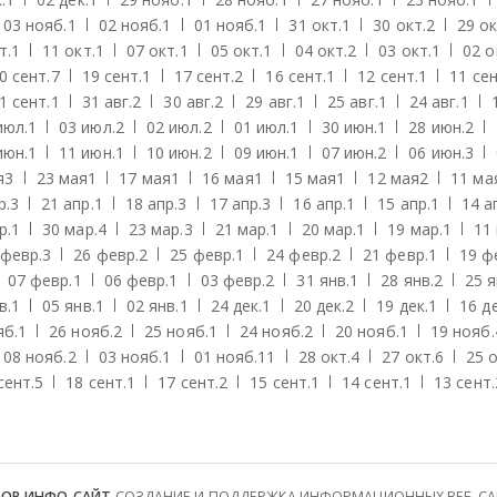
03 нояб.
1
02 нояб.
1
01 нояб.
1
31 окт.
1
30 окт.
2
29 ок
т.
1
11 окт.
1
07 окт.
1
05 окт.
1
04 окт.
2
03 окт.
1
02 о
0 сент.
7
19 сент.
1
17 сент.
2
16 сент.
1
12 сент.
1
11 сен
1 сент.
1
31 авг.
2
30 авг.
2
29 авг.
1
25 авг.
1
24 авг.
1
июл.
1
03 июл.
2
02 июл.
2
01 июл.
1
30 июн.
1
28 июн.
2
июн.
1
11 июн.
1
10 июн.
2
09 июн.
1
07 июн.
2
06 июн.
3
я
3
23 мая
1
17 мая
1
16 мая
1
15 мая
1
12 мая
2
11 ма
р.
3
21 апр.
1
18 апр.
3
17 апр.
3
16 апр.
1
15 апр.
1
14 а
р.
1
30 мар.
4
23 мар.
3
21 мар.
1
20 мар.
1
19 мар.
1
11
 февр.
3
26 февр.
2
25 февр.
1
24 февр.
2
21 февр.
1
19 ф
07 февр.
1
06 февр.
1
03 февр.
2
31 янв.
1
28 янв.
2
25 я
в.
1
05 янв.
1
02 янв.
1
24 дек.
1
20 дек.
2
19 дек.
1
16 де
яб.
1
26 нояб.
2
25 нояб.
1
24 нояб.
2
20 нояб.
1
19 нояб.
08 нояб.
2
03 нояб.
1
01 нояб.
11
28 окт.
4
27 окт.
6
25 о
сент.
5
18 сент.
1
17 сент.
2
15 сент.
1
14 сент.
1
13 сент.
ТОР ИНФО-САЙТ
СОЗДАНИЕ И ПОДДЕРЖКА ИНФОРМАЦИОННЫХ ВЕБ-САЙТ