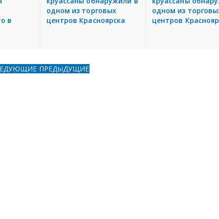
я
круассаны обнаружили в
круассаны обнару
одном из торговых
одном из торговы
о в
центров Красноярска
центров Краснояр
ЛЕДУЮЩИЕ
ПРЕДЫДУЩИЕ