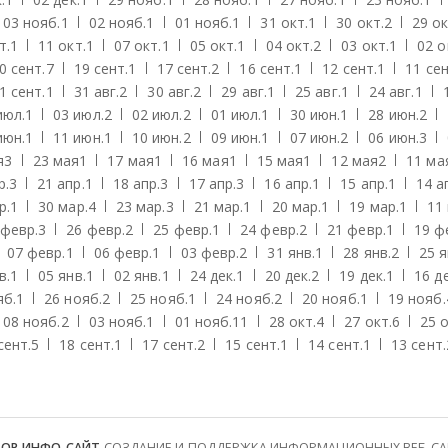
03 нояб.
1
02 нояб.
1
01 нояб.
1
31 окт.
1
30 окт.
2
29 ок
т.
1
11 окт.
1
07 окт.
1
05 окт.
1
04 окт.
2
03 окт.
1
02 о
0 сент.
7
19 сент.
1
17 сент.
2
16 сент.
1
12 сент.
1
11 сен
1 сент.
1
31 авг.
2
30 авг.
2
29 авг.
1
25 авг.
1
24 авг.
1
июл.
1
03 июл.
2
02 июл.
2
01 июл.
1
30 июн.
1
28 июн.
2
июн.
1
11 июн.
1
10 июн.
2
09 июн.
1
07 июн.
2
06 июн.
3
я
3
23 мая
1
17 мая
1
16 мая
1
15 мая
1
12 мая
2
11 ма
р.
3
21 апр.
1
18 апр.
3
17 апр.
3
16 апр.
1
15 апр.
1
14 а
р.
1
30 мар.
4
23 мар.
3
21 мар.
1
20 мар.
1
19 мар.
1
11
 февр.
3
26 февр.
2
25 февр.
1
24 февр.
2
21 февр.
1
19 ф
07 февр.
1
06 февр.
1
03 февр.
2
31 янв.
1
28 янв.
2
25 я
в.
1
05 янв.
1
02 янв.
1
24 дек.
1
20 дек.
2
19 дек.
1
16 де
яб.
1
26 нояб.
2
25 нояб.
1
24 нояб.
2
20 нояб.
1
19 нояб.
08 нояб.
2
03 нояб.
1
01 нояб.
11
28 окт.
4
27 окт.
6
25 о
сент.
5
18 сент.
1
17 сент.
2
15 сент.
1
14 сент.
1
13 сент.
ТОР ИНФО-САЙТ
СОЗДАНИЕ И ПОДДЕРЖКА ИНФОРМАЦИОННЫХ ВЕБ-САЙТ