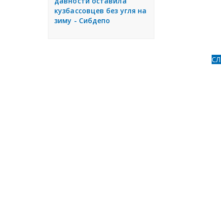
давности оставила
кузбассовцев без угля на
зиму - Сибдепо
С