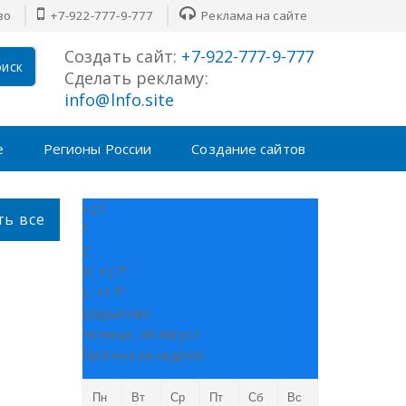
во
+7-922-777-9-777
Реклама на сайте
Создать сайт:
+7-922-777-9-777
иск
Сделать рекламу:
info@lnfo.site
е
Регионы России
Создание сайтов
+
27
ть все
°
C
H:
+
27°
L:
+
17°
Шарыпово
Четверг, 06 Август
Прогноз на неделю
Пн
Вт
Ср
Пт
Сб
Вс