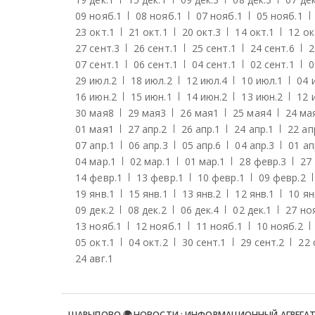
09 нояб.
1
08 нояб.
1
07 нояб.
1
05 нояб.
1
23 окт.
1
21 окт.
1
20 окт.
3
14 окт.
1
12 ок
27 сент.
3
26 сент.
1
25 сент.
1
24 сент.
6
2
07 сент.
1
06 сент.
1
04 сент.
1
02 сент.
1
0
29 июл.
2
18 июл.
2
12 июл.
4
10 июл.
1
04 
16 июн.
2
15 июн.
1
14 июн.
2
13 июн.
2
12 
30 мая
8
29 мая
3
26 мая
1
25 мая
4
24 ма
01 мая
1
27 апр.
2
26 апр.
1
24 апр.
1
22 ап
07 апр.
1
06 апр.
3
05 апр.
6
04 апр.
3
01 ап
04 мар.
1
02 мар.
1
01 мар.
1
28 февр.
3
27
14 февр.
1
13 февр.
1
10 февр.
1
09 февр.
2
19 янв.
1
15 янв.
1
13 янв.
2
12 янв.
1
10 ян
09 дек.
2
08 дек.
2
06 дек.
4
02 дек.
1
27 но
13 нояб.
1
12 нояб.
1
11 нояб.
1
10 нояб.
2
05 окт.
1
04 окт.
2
30 сент.
1
29 сент.
2
22 
24 авг.
1
ШАРЫПОВО 🌍 НОВОСТИ : ИНФОРМАЦИОННЫЙ АГРЕГА