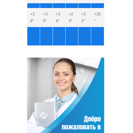
+
2
+
3
+
2
+
2
+
2
+
26
8°
0°
4°
3°
2°
°
+
1
+
1
+
1
+
1
+
1
+
13
7°
7°
7°
7°
3°
°