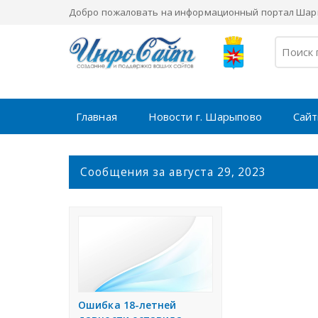
Добро пожаловать на информационный портал Шары
Главная
Новости г. Шарыпово
Сайт
С
Сообщения за августа 29, 2023
о
о
б
щ
е
н
и
я
Ошибка 18-летней