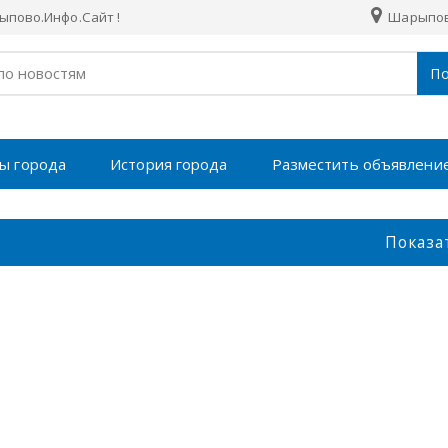
пово.Инфо.Сайт !
Шарыпо
По
ы города
История города
Разместить объявлени
Показа