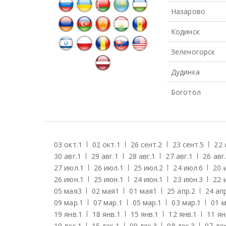
Назарово
Кодинск
Зеленогорск
Дудинка
Боготол
03 окт.
1
02 окт.
1
26 сент.
2
23 сент.
5
22 
30 авг.
1
29 авг.
1
28 авг.
1
27 авг.
1
26 авг.
27 июл.
1
26 июл.
1
25 июл.
2
24 июл.
6
20 
26 июн.
1
25 июн.
1
24 июн.
1
23 июн.
3
22 
05 мая
3
02 мая
1
01 мая
1
25 апр.
2
24 апр
09 мар.
1
07 мар.
1
05 мар.
1
03 мар.
1
01 м
19 янв.
1
18 янв.
1
15 янв.
1
12 янв.
1
11 ян
19 дек.
1
15 дек.
1
09 дек.
3
08 дек.
3
07 дек