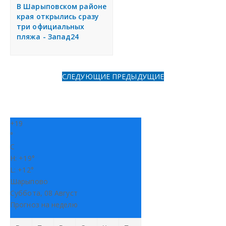
я
В Шарыповском районе
Разместить объявление
края открылись сразу
три официальных
пляжа - Запад24
Регионы России
Создание сайтов
СЛЕДУЮЩИЕ
ПРЕДЫДУЩИЕ
+
19
°
C
H:
+
19°
L:
+
12°
Шарыпово
Суббота, 08 Август
Прогноз на неделю