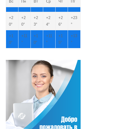
Вс
Пн
Вт
Ср
Чт
Пт
+
2
+
2
+
2
+
2
+
2
+
23
0°
0°
3°
4°
6°
°
+
1
+
11
+
1
+
11
+
1
+
13
0°
°
0°
°
5°
°