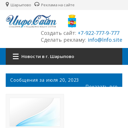
Шарыпово
Реклама на сайте
Создать сайт:
+7-922-777-9-777
Сделать рекламу:
info@lnfo.site
Новости в г. Шарыпово
Главная
С
Сообщения за июля 20, 2023
о
Показать все
Новости г. Шарыпово
о
б
щ
Сайты города
е
н
История города
и