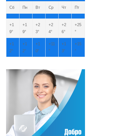
Сб
Пн
Вт
Ср
Чт
Пт
+
1
+
1
+
2
+
2
+
2
+
25
9°
9°
3°
4°
6°
°
+
1
+
1
+
1
+
11
+
1
+
15
2°
2°
0°
°
3°
°