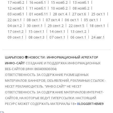
17 нояб.
2
16 нояб.
1
15 нояб.
2
13 нояб.
1
12 нояб.
1
11 нояб.
1
10 нояб.
2
08 нояб.
2
03 нояб.
1
01 нояб.
11
28 окт.
4
27 окт.
6
25 окт.
1
22 окт.
1
08 окт.
1
07 окт.
4
06 окт.
1
05 окт.
1
04 окт.
2
30 сент.
1
29 сент.
2
22 сент.
5
18 сент.
1
17 сент.
2
15 сент.
1
14 сент.
1
13 сент.
2
09 сент.
1
08 сент.
3
07 сент.
1
06 сент.
1
24 авг.
1
ШАРЫПОВО 🌍 НОВОСТИ : ИНФОРМАЦИОННЫЙ АГРЕГАТОР
ИНФО-САЙТ
СОЗДАНИЕ И ПОДДЕРЖКА ИНФОРМАЦИОННЫХ
ВЕБ-САЙТОВ (ИНН 860400606004)
ОТВЕТСТВЕННОСТЬ ЗА СОДЕРЖАНИЕ РАЗМЕЩЕННЫХ
МАТЕРИАЛОВ: БАННЕРОВ, ОБЪЯВЛЕНИЙ, РЕКЛАМНЫХ ССЫЛОК -
НЕСЕТ РЕКЛАМОДАТЕЛЬ. "ИНФО.САЙТ" НЕ НЕСЕТ
ОТВЕТСТВЕННОСТЬ ЗА СОДЕРЖАНИЕ МАТЕРИАЛОВ ИНТЕРНЕТ-
САЙТОВ, НА КОТОРЫЕ ВЕДУТ ГИПЕРССЫЛКИ. НАСТОЯЩИЙ
РЕСУРС МОЖЕТ СОДЕРЖАТЬ МАТЕРИАЛЫ 18+
B
LOGGERTHEME9