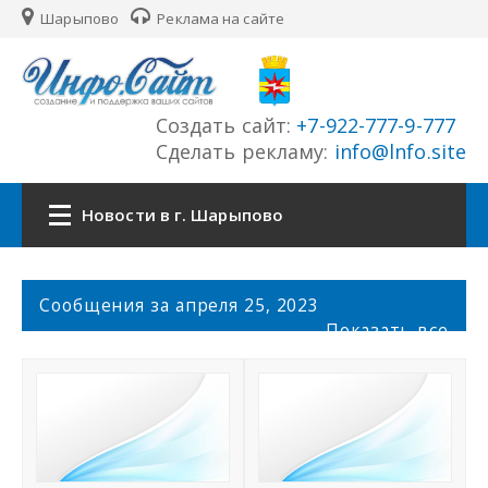
Шарыпово
Реклама на сайте
Создать сайт:
+7-922-777-9-777
Сделать рекламу:
info@lnfo.site
Новости в г. Шарыпово
Главная
С
Сообщения за апреля 25, 2023
о
Показать все
Новости г. Шарыпово
о
б
щ
Сайты города
е
н
История города
и