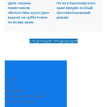
я
День охраны
На юге Красноярского
Разместить объявление
памятников:
края введён особый
«Волонтёры культуры»
противопожарный
вышли на субботники
режим
Регионы России
по всему краю
Создание сайтов
СЛЕДУЮЩИЕ
ПРЕДЫДУЩИЕ
+
18
°
C
H:
+
18°
L:
+
9°
Шарыпово
Воскресенье, 09 Август
Прогноз на неделю