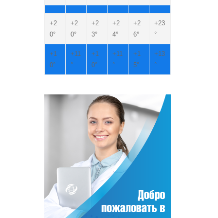
+
2
+
2
+
2
+
2
+
2
+
23
0°
0°
3°
4°
6°
°
+
1
+
11
+
1
+
11
+
1
+
13
0°
°
0°
°
5°
°