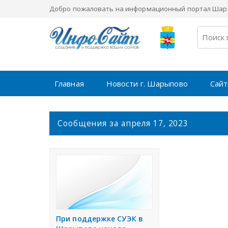
Добро пожаловать на информационный портал Шары
Главная
Новости г. Шарыпово
Сайт
С
Сообщения за апреля 17, 2023
о
о
б
щ
е
н
и
я
При поддержке СУЭК в