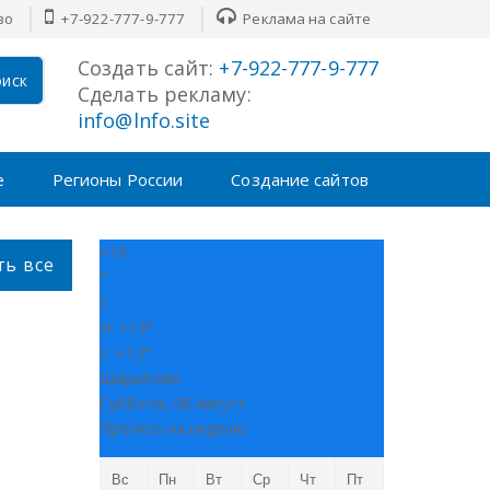
во
+7-922-777-9-777
Реклама на сайте
Создать сайт:
+7-922-777-9-777
иск
Сделать рекламу:
info@lnfo.site
е
Регионы России
Создание сайтов
+
19
ть все
°
C
H:
+
19°
L:
+
12°
Шарыпово
Суббота, 08 Август
Прогноз на неделю
Вс
Пн
Вт
Ср
Чт
Пт