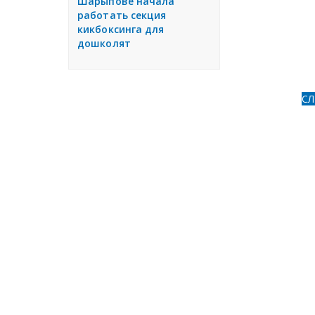
Шарыпове начала
работать секция
кикбоксинга для
дошколят
С