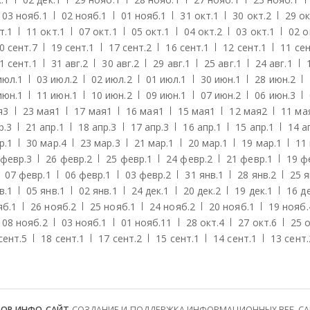
03 нояб.
1
02 нояб.
1
01 нояб.
1
31 окт.
1
30 окт.
2
29 ок
т.
1
11 окт.
1
07 окт.
1
05 окт.
1
04 окт.
2
03 окт.
1
02 о
0 сент.
7
19 сент.
1
17 сент.
2
16 сент.
1
12 сент.
1
11 сен
1 сент.
1
31 авг.
2
30 авг.
2
29 авг.
1
25 авг.
1
24 авг.
1
июл.
1
03 июл.
2
02 июл.
2
01 июл.
1
30 июн.
1
28 июн.
2
июн.
1
11 июн.
1
10 июн.
2
09 июн.
1
07 июн.
2
06 июн.
3
я
3
23 мая
1
17 мая
1
16 мая
1
15 мая
1
12 мая
2
11 ма
р.
3
21 апр.
1
18 апр.
3
17 апр.
3
16 апр.
1
15 апр.
1
14 а
р.
1
30 мар.
4
23 мар.
3
21 мар.
1
20 мар.
1
19 мар.
1
11
 февр.
3
26 февр.
2
25 февр.
1
24 февр.
2
21 февр.
1
19 ф
07 февр.
1
06 февр.
1
03 февр.
2
31 янв.
1
28 янв.
2
25 я
в.
1
05 янв.
1
02 янв.
1
24 дек.
1
20 дек.
2
19 дек.
1
16 де
яб.
1
26 нояб.
2
25 нояб.
1
24 нояб.
2
20 нояб.
1
19 нояб.
08 нояб.
2
03 нояб.
1
01 нояб.
11
28 окт.
4
27 окт.
6
25 о
сент.
5
18 сент.
1
17 сент.
2
15 сент.
1
14 сент.
1
13 сент.
ТОР ИНФО-САЙТ
СОЗДАНИЕ И ПОДДЕРЖКА ИНФОРМАЦИОННЫХ ВЕБ-САЙТ