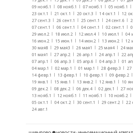
09 нояб.
1
08 нояб.
1
07 нояб.
1
05 нояб.
1
23 окт.
1
21 окт.
1
20 окт.
3
14 окт.
1
12 ок
27 сент.
3
26 сент.
1
25 сент.
1
24 сент.
6
2
07 сент.
1
06 сент.
1
04 сент.
1
02 сент.
1
0
29 июл.
2
18 июл.
2
12 июл.
4
10 июл.
1
04 
16 июн.
2
15 июн.
1
14 июн.
2
13 июн.
2
12 
30 мая
8
29 мая
3
26 мая
1
25 мая
4
24 ма
01 мая
1
27 апр.
2
26 апр.
1
24 апр.
1
22 ап
07 апр.
1
06 апр.
3
05 апр.
6
04 апр.
3
01 ап
04 мар.
1
02 мар.
1
01 мар.
1
28 февр.
3
27
14 февр.
1
13 февр.
1
10 февр.
1
09 февр.
2
19 янв.
1
15 янв.
1
13 янв.
2
12 янв.
1
10 ян
09 дек.
2
08 дек.
2
06 дек.
4
02 дек.
1
27 но
13 нояб.
1
12 нояб.
1
11 нояб.
1
10 нояб.
2
05 окт.
1
04 окт.
2
30 сент.
1
29 сент.
2
22 
24 авг.
1
ШАРЫПОВО 🌍 НОВОСТИ : ИНФОРМАЦИОННЫЙ АГРЕГА