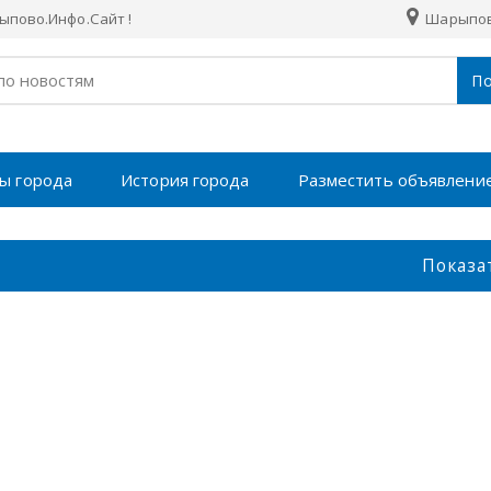
пово.Инфо.Сайт !
Шарыпо
По
ы города
История города
Разместить объявлени
Показа