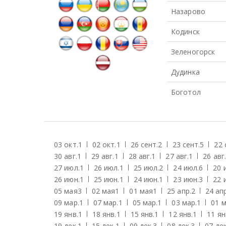
Назарово
Кодинск
Зеленогорск
Дудинка
Боготол
03 окт.
1
02 окт.
1
26 сент.
2
23 сент.
5
22 
30 авг.
1
29 авг.
1
28 авг.
1
27 авг.
1
26 авг.
27 июл.
1
26 июл.
1
25 июл.
2
24 июл.
6
20 
26 июн.
1
25 июн.
1
24 июн.
1
23 июн.
3
22 
05 мая
3
02 мая
1
01 мая
1
25 апр.
2
24 апр
09 мар.
1
07 мар.
1
05 мар.
1
03 мар.
1
01 м
19 янв.
1
18 янв.
1
15 янв.
1
12 янв.
1
11 ян
19 дек.
1
15 дек.
1
09 дек.
3
08 дек.
3
07 дек