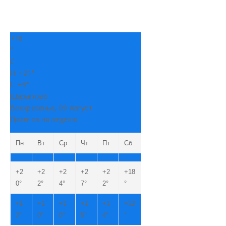
+
18
°
C
H:
+
21°
L:
+
9°
Шарыпово
Воскресенье, 09 Август
Прогноз на неделю
Пн
Вт
Ср
Чт
Пт
Сб
+
2
+
2
+
2
+
2
+
2
+
18
0°
2°
4°
7°
2°
°
+
1
+
1
+
1
+
1
+
1
+
12
2°
0°
0°
5°
4°
°