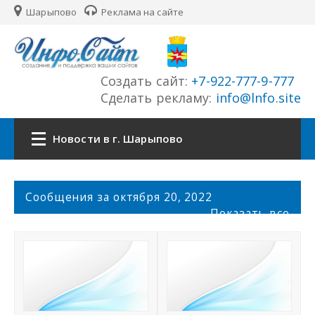
Шарыпово
Реклама на сайте
Создать сайт:
+7-922-777-9-777
Сделать рекламу:
info@lnfo.site
Новости в г. Шарыпово
Главная
С
Сообщения за октября 20, 2022
о
Показать все
Новости г. Шарыпово
о
б
щ
Сайты города
е
н
История города
и