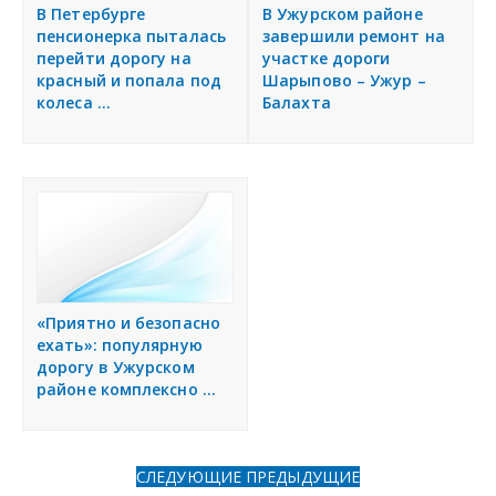
я
В Петербурге
В Ужурском районе
Разместить объявление
пенсионерка пыталась
завершили ремонт на
перейти дорогу на
участке дороги
красный и попала под
Шарыпово – Ужур –
Регионы России
колеса ...
Балахта
Создание сайтов
«Приятно и безопасно
ехать»: популярную
дорогу в Ужурском
районе комплексно ...
СЛЕДУЮЩИЕ
ПРЕДЫДУЩИЕ