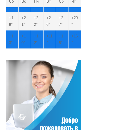
Сб
Вс
Пн
Вт
Ср
Чт
+
1
+
2
+
2
+
2
+
2
+
29
9°
1°
2°
6°
7°
°
+
1
+
1
+
1
+
11
+
1
+
16
3°
0°
2°
°
5°
°