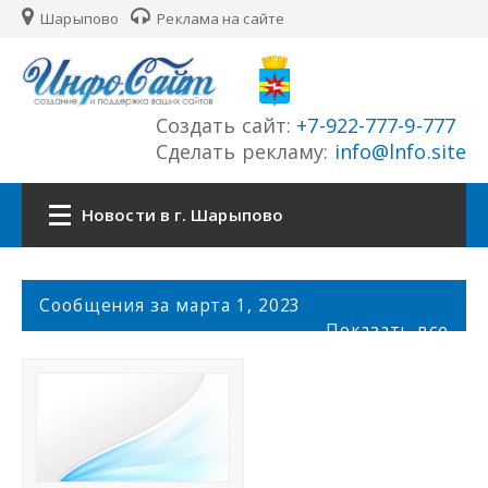
Шарыпово
Реклама на сайте
Создать сайт:
+7-922-777-9-777
Сделать рекламу:
info@lnfo.site
Новости в г. Шарыпово
Главная
С
Сообщения за марта 1, 2023
о
Показать все
Новости г. Шарыпово
о
б
щ
Сайты города
е
н
История города
и