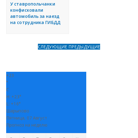
я
У ставропольчанки
Разместить объявление
конфисковали
автомобиль за наезд
на сотрудника ГИБДД
Регионы России
Создание сайтов
СЛЕДУЮЩИЕ
ПРЕДЫДУЩИЕ
+
23
°
C
H:
+
23°
L:
+
16°
Шарыпово
Пятница, 07 Август
Прогноз на неделю