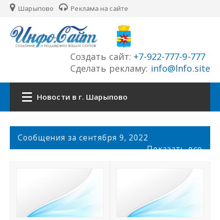
Шарыпово
Реклама на сайте
Создать сайт:
+7-922-777-9-777
Сделать рекламу:
info@lnfo.site
Новости в г. Шарыпово
Главная
С
Сообщения за сентября 9, 2022
о
Показать все
Новости г. Шарыпово
о
б
щ
Сайты города
е
н
История города
и