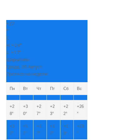
+
27
°
C
H:
+
24°
L:
+
17°
Шарыпово
Среда, 05 Август
Прогноз на неделю
Пн
Вт
Чт
Пт
Сб
Вс
+
2
+
3
+
2
+
2
+
2
+
26
8°
0°
7°
3°
2°
°
+
1
+
1
+
1
+
1
+
1
+
13
7°
7°
7°
7°
3°
°