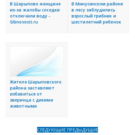
я
В Шарыпово женщине
В Минусинском районе
Разместить объявление
из-за жалобы соседки
в лесу заблудились
отключили воду -
взрослый грибник и
Sibnovosti.ru
шестилетний ребенок
Регионы России
Создание сайтов
Жителя Шарыповского
района заставляют
избавиться от
зверинца с дикими
животными
СЛЕДУЮЩИЕ
ПРЕДЫДУЩИЕ