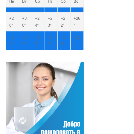
Пн
Вт
Ср
Пт
Сб
Вс
+
2
+
3
+
2
+
2
+
2
+
26
8°
0°
4°
3°
2°
°
+
1
+
1
+
1
+
1
+
1
+
13
7°
7°
7°
7°
3°
°