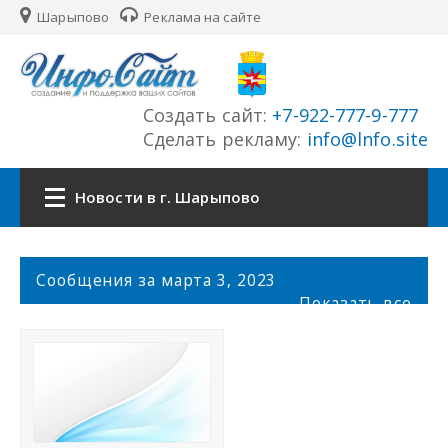
Шарыпово
Реклама на сайте
Создать сайт:
+7-922-777-9-777
Сделать рекламу:
info@lnfo.site
Новости в г. Шарыпово
Главная
С
Сообщения за марта 3, 2023
о
Показать все
Новости г. Шарыпово
о
б
щ
Сайты города
е
н
История города
и