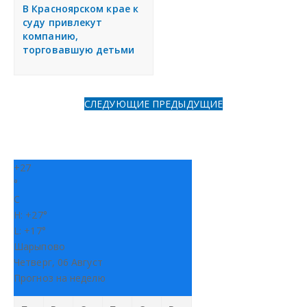
я
В Красноярском крае к
Разместить объявление
суду привлекут
компанию,
торговавшую детьми
Регионы России
Создание сайтов
СЛЕДУЮЩИЕ
ПРЕДЫДУЩИЕ
+
27
°
C
H:
+
27°
L:
+
17°
Шарыпово
Четверг, 06 Август
Прогноз на неделю