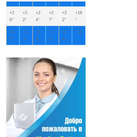
+
2
+
2
+
2
+
2
+
2
+
18
0°
2°
4°
7°
2°
°
+
1
+
1
+
1
+
1
+
1
+
12
2°
0°
0°
5°
4°
°