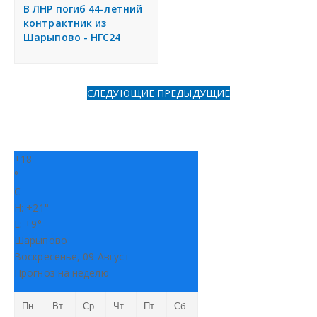
я
В ЛНР погиб 44-летний
Разместить объявление
контрактник из
Шарыпово - НГС24
Регионы России
СЛЕДУЮЩИЕ
ПРЕДЫДУЩИЕ
Создание сайтов
+
18
°
C
H:
+
21°
L:
+
9°
Шарыпово
Воскресенье, 09 Август
Прогноз на неделю
Пн
Вт
Ср
Чт
Пт
Сб