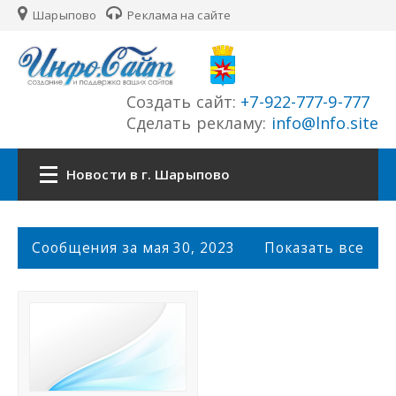
Шарыпово
Реклама на сайте
Создать сайт:
+7-922-777-9-777
Сделать рекламу:
info@lnfo.site
Новости в г. Шарыпово
Главная
С
Сообщения за мая 30, 2023
Показать все
о
Новости г. Шарыпово
о
б
щ
Сайты города
е
н
История города
и