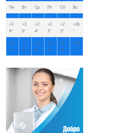
Пн
Вт
Ср
Пт
Сб
Вс
+
2
+
3
+
2
+
2
+
2
+
26
8°
0°
4°
3°
2°
°
+
1
+
1
+
1
+
1
+
1
+
13
7°
7°
7°
7°
3°
°