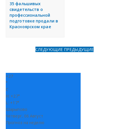
я
35 фальшивых
Разместить объявление
свидетельств о
профессиональной
подготовке продали в
Регионы России
Красноярском крае
Создание сайтов
СЛЕДУЮЩИЕ
ПРЕДЫДУЩИЕ
+
27
°
C
H:
+
27°
L:
+
17°
Шарыпово
Четверг, 06 Август
Прогноз на неделю