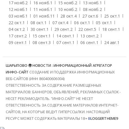
17 нояб.
2
16 нояб.
1
15 нояб.
2
13 нояб.
1
12 нояб.
1
11 нояб.
1
10 нояб.
2
08 нояб.
2
03 нояб.
1
01 нояб.
11
28 окт.
4
27 окт.
6
25 окт.
1
22 окт.
1
08 окт.
1
07 окт.
4
06 окт.
1
05 окт.
1
04 окт.
2
30 сент.
1
29 сент.
2
22 сент.
5
18 сент.
1
17 сент.
2
15 сент.
1
14 сент.
1
13 сент.
2
09 сент.
1
08 сент.
3
07 сент.
1
06 сент.
1
24 авг.
1
ШАРЫПОВО 🌍 НОВОСТИ : ИНФОРМАЦИОННЫЙ АГРЕГАТОР
ИНФО-САЙТ
СОЗДАНИЕ И ПОДДЕРЖКА ИНФОРМАЦИОННЫХ
ВЕБ-САЙТОВ (ИНН 860400606004)
ОТВЕТСТВЕННОСТЬ ЗА СОДЕРЖАНИЕ РАЗМЕЩЕННЫХ
МАТЕРИАЛОВ: БАННЕРОВ, ОБЪЯВЛЕНИЙ, РЕКЛАМНЫХ ССЫЛОК -
НЕСЕТ РЕКЛАМОДАТЕЛЬ. "ИНФО.САЙТ" НЕ НЕСЕТ
ОТВЕТСТВЕННОСТЬ ЗА СОДЕРЖАНИЕ МАТЕРИАЛОВ ИНТЕРНЕТ-
САЙТОВ, НА КОТОРЫЕ ВЕДУТ ГИПЕРССЫЛКИ. НАСТОЯЩИЙ
РЕСУРС МОЖЕТ СОДЕРЖАТЬ МАТЕРИАЛЫ 18+
B
LOGGERTHEME9