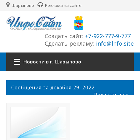
Шарыпово
Реклама на сайте
Создать сайт:
+7-922-777-9-777
Сделать рекламу:
info@lnfo.site
Новости в г. Шарыпово
Главная
С
Сообщения за декабря 29, 2022
о
Показать все
Новости г. Шарыпово
о
б
щ
Сайты города
е
н
История города
и