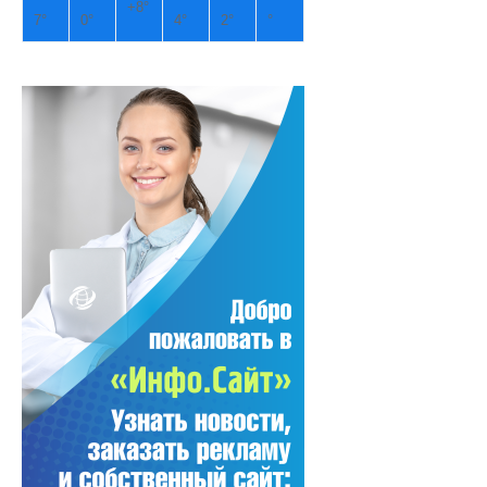
+
8°
7°
0°
4°
2°
°