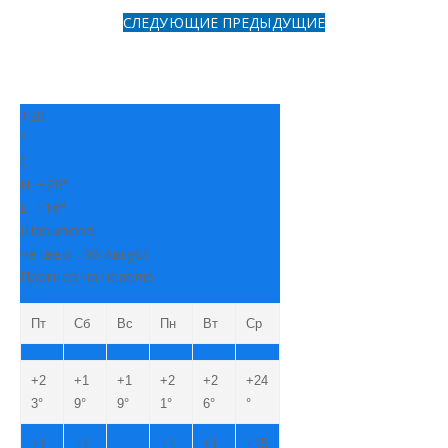
СЛЕДУЮЩИЕ
ПРЕДЫДУЩИЕ
+
20
°
C
H:
+
26°
L:
+
16°
Шарыпово
Четверг, 06 Август
Прогноз на неделю
Пт
Сб
Вс
Пн
Вт
Ср
+
2
+
1
+
1
+
2
+
2
+
24
3°
9°
9°
1°
6°
°
+
1
+
1
+
1
+
1
+
15