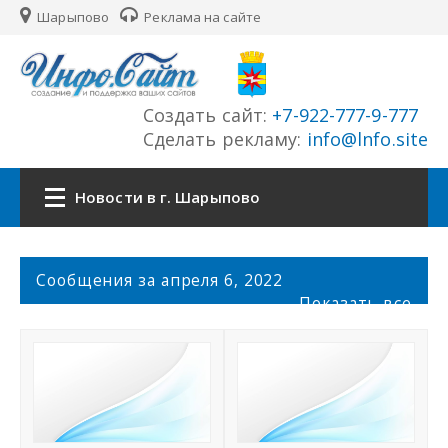
Шарыпово
Реклама на сайте
Создать сайт:
+7-922-777-9-777
Сделать рекламу:
info@lnfo.site
Новости в г. Шарыпово
Главная
С
Сообщения за апреля 6, 2022
о
Показать все
Новости г. Шарыпово
о
б
щ
Сайты города
е
н
История города
и