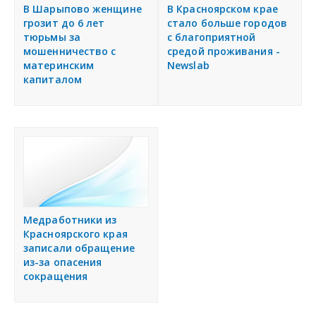
я
В Шарыпово женщине
В Красноярском крае
Разместить объявление
грозит до 6 лет
стало больше городов
тюрьмы за
с благоприятной
мошенничество с
средой проживания -
Регионы России
материнским
Newslab
капиталом
Создание сайтов
Медработники из
Красноярского края
записали обращение
из-за опасения
сокращения