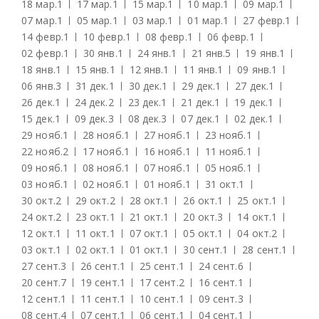
18 мар.
1
17 мар.
1
15 мар.
1
10 мар.
1
09 мар.
1
07 мар.
1
05 мар.
1
03 мар.
1
01 мар.
1
27 февр.
1
14 февр.
1
10 февр.
1
08 февр.
1
06 февр.
1
02 февр.
1
30 янв.
1
24 янв.
1
21 янв.
5
19 янв.
1
18 янв.
1
15 янв.
1
12 янв.
1
11 янв.
1
09 янв.
1
06 янв.
3
31 дек.
1
30 дек.
1
29 дек.
1
27 дек.
1
26 дек.
1
24 дек.
2
23 дек.
1
21 дек.
1
19 дек.
1
15 дек.
1
09 дек.
3
08 дек.
3
07 дек.
1
02 дек.
1
29 нояб.
1
28 нояб.
1
27 нояб.
1
23 нояб.
1
22 нояб.
2
17 нояб.
1
16 нояб.
1
11 нояб.
1
09 нояб.
1
08 нояб.
1
07 нояб.
1
05 нояб.
1
03 нояб.
1
02 нояб.
1
01 нояб.
1
31 окт.
1
30 окт.
2
29 окт.
2
28 окт.
1
26 окт.
1
25 окт.
1
24 окт.
2
23 окт.
1
21 окт.
1
20 окт.
3
14 окт.
1
12 окт.
1
11 окт.
1
07 окт.
1
05 окт.
1
04 окт.
2
03 окт.
1
02 окт.
1
01 окт.
1
30 сент.
1
28 сент.
1
27 сент.
3
26 сент.
1
25 сент.
1
24 сент.
6
20 сент.
7
19 сент.
1
17 сент.
2
16 сент.
1
12 сент.
1
11 сент.
1
10 сент.
1
09 сент.
3
08 сент.
4
07 сент.
1
06 сент.
1
04 сент.
1