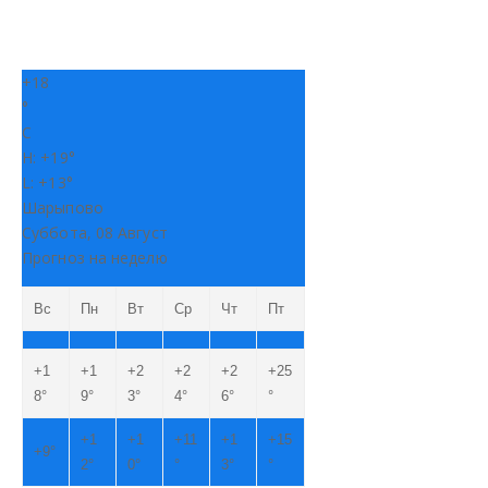
+
18
°
C
H:
+
19°
L:
+
13°
Шарыпово
Суббота, 08 Август
Прогноз на неделю
Вс
Пн
Вт
Ср
Чт
Пт
+
1
+
1
+
2
+
2
+
2
+
25
8°
9°
3°
4°
6°
°
+
1
+
1
+
11
+
1
+
15
+
9°
2°
0°
°
3°
°