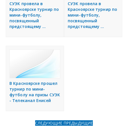
я
СУЭК провела в
СУЭК провела в
Разместить объявление
Красноярске турнир по
Красноярске турнир по
мини-футболу,
мини-футболу,
посвященный
посвященный
Регионы России
предстоящему ...
предстоящему ...
Создание сайтов
В Красноярске прошел
турнир по мини-
футболу на призы СУЭК
- Телеканал Енисей
СЛЕДУЮЩИЕ
ПРЕДЫДУЩИЕ