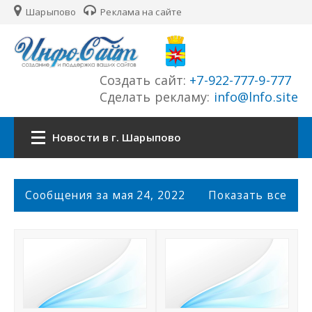
Шарыпово
Реклама на сайте
Создать сайт:
+7-922-777-9-777
Сделать рекламу:
info@lnfo.site
Новости в г. Шарыпово
Главная
С
Сообщения за мая 24, 2022
Показать все
о
Новости г. Шарыпово
о
б
щ
Сайты города
е
н
История города
и