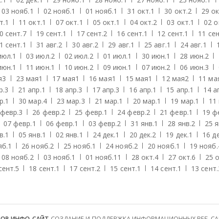
03 нояб.
1
02 нояб.
1
01 нояб.
1
31 окт.
1
30 окт.
2
29 ок
т.
1
11 окт.
1
07 окт.
1
05 окт.
1
04 окт.
2
03 окт.
1
02 о
0 сент.
7
19 сент.
1
17 сент.
2
16 сент.
1
12 сент.
1
11 сен
1 сент.
1
31 авг.
2
30 авг.
2
29 авг.
1
25 авг.
1
24 авг.
1
июл.
1
03 июл.
2
02 июл.
2
01 июл.
1
30 июн.
1
28 июн.
2
июн.
1
11 июн.
1
10 июн.
2
09 июн.
1
07 июн.
2
06 июн.
3
я
3
23 мая
1
17 мая
1
16 мая
1
15 мая
1
12 мая
2
11 ма
р.
3
21 апр.
1
18 апр.
3
17 апр.
3
16 апр.
1
15 апр.
1
14 а
р.
1
30 мар.
4
23 мар.
3
21 мар.
1
20 мар.
1
19 мар.
1
11
 февр.
3
26 февр.
2
25 февр.
1
24 февр.
2
21 февр.
1
19 ф
07 февр.
1
06 февр.
1
03 февр.
2
31 янв.
1
28 янв.
2
25 я
в.
1
05 янв.
1
02 янв.
1
24 дек.
1
20 дек.
2
19 дек.
1
16 де
яб.
1
26 нояб.
2
25 нояб.
1
24 нояб.
2
20 нояб.
1
19 нояб.
08 нояб.
2
03 нояб.
1
01 нояб.
11
28 окт.
4
27 окт.
6
25 о
сент.
5
18 сент.
1
17 сент.
2
15 сент.
1
14 сент.
1
13 сент.
ТОР ИНФО-САЙТ
СОЗДАНИЕ И ПОДДЕРЖКА ИНФОРМАЦИОННЫХ ВЕБ-САЙТ