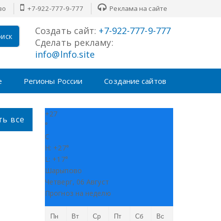
во
+7-922-777-9-777
Реклама на сайте
Создать сайт:
+7-922-777-9-777
иск
Сделать рекламу:
info@lnfo.site
е
Регионы России
Создание сайтов
+
27
ть все
°
C
H:
+
27°
L:
+
17°
Шарыпово
Четверг, 06 Август
Прогноз на неделю
Пн
Вт
Ср
Пт
Сб
Вс