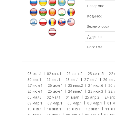
Назарово
Кодинск
Зеленогорск
Дудинка
Боготол
03 окт.
1
02 окт.
1
26 сент.
2
23 сент.
5
22 
30 авг.
1
29 авг.
1
28 авг.
1
27 авг.
1
26 авг.
27 июл.
1
26 июл.
1
25 июл.
2
24 июл.
6
20 
26 июн.
1
25 июн.
1
24 июн.
1
23 июн.
3
22 
05 мая
3
02 мая
1
01 мая
1
25 апр.
2
24 апр
09 мар.
1
07 мар.
1
05 мар.
1
03 мар.
1
01 м
19 янв.
1
18 янв.
1
15 янв.
1
12 янв.
1
11 ян
19 дек.
1
15 дек.
1
09 дек.
3
08 дек.
3
07 дек