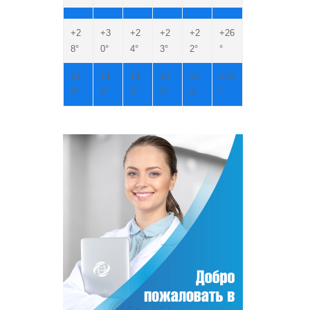
+
2
+
3
+
2
+
2
+
2
+
26
8°
0°
4°
3°
2°
°
+
1
+
1
+
1
+
1
+
1
+
13
7°
7°
7°
7°
3°
°