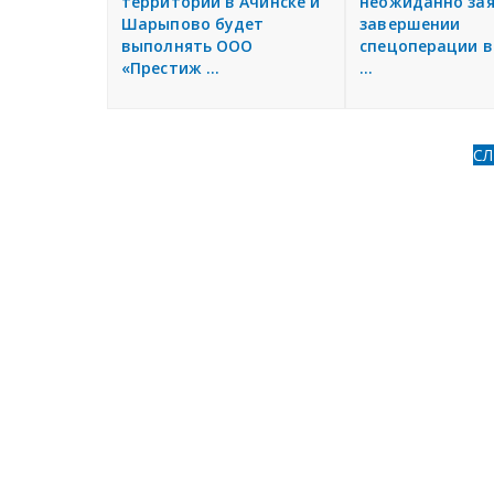
территорий в Ачинске и
неожиданно зая
Шарыпово будет
завершении
выполнять ООО
спецоперации в
«Престиж ...
...
С