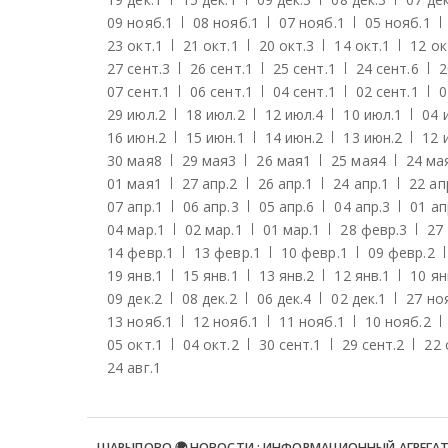
09 нояб.
1
08 нояб.
1
07 нояб.
1
05 нояб.
1
23 окт.
1
21 окт.
1
20 окт.
3
14 окт.
1
12 ок
27 сент.
3
26 сент.
1
25 сент.
1
24 сент.
6
2
07 сент.
1
06 сент.
1
04 сент.
1
02 сент.
1
0
29 июл.
2
18 июл.
2
12 июл.
4
10 июл.
1
04 
16 июн.
2
15 июн.
1
14 июн.
2
13 июн.
2
12 
30 мая
8
29 мая
3
26 мая
1
25 мая
4
24 ма
01 мая
1
27 апр.
2
26 апр.
1
24 апр.
1
22 ап
07 апр.
1
06 апр.
3
05 апр.
6
04 апр.
3
01 ап
04 мар.
1
02 мар.
1
01 мар.
1
28 февр.
3
27
14 февр.
1
13 февр.
1
10 февр.
1
09 февр.
2
19 янв.
1
15 янв.
1
13 янв.
2
12 янв.
1
10 ян
09 дек.
2
08 дек.
2
06 дек.
4
02 дек.
1
27 но
13 нояб.
1
12 нояб.
1
11 нояб.
1
10 нояб.
2
05 окт.
1
04 окт.
2
30 сент.
1
29 сент.
2
22 
24 авг.
1
ШАРЫПОВО 🌍 НОВОСТИ : ИНФОРМАЦИОННЫЙ АГРЕГА