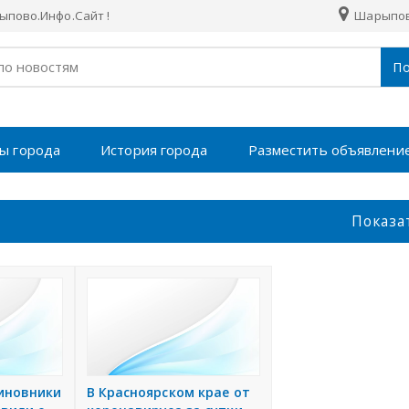
пово.Инфо.Сайт !
Шарыпо
По
ы города
История города
Разместить объявлени
Показа
иновники
В Красноярском крае от