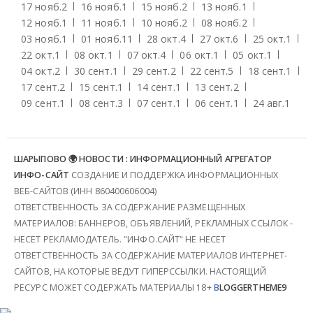
17 нояб.
2
16 нояб.
1
15 нояб.
2
13 нояб.
1
12 нояб.
1
11 нояб.
1
10 нояб.
2
08 нояб.
2
03 нояб.
1
01 нояб.
11
28 окт.
4
27 окт.
6
25 окт.
1
22 окт.
1
08 окт.
1
07 окт.
4
06 окт.
1
05 окт.
1
04 окт.
2
30 сент.
1
29 сент.
2
22 сент.
5
18 сент.
1
17 сент.
2
15 сент.
1
14 сент.
1
13 сент.
2
09 сент.
1
08 сент.
3
07 сент.
1
06 сент.
1
24 авг.
1
ШАРЫПОВО 🌍 НОВОСТИ : ИНФОРМАЦИОННЫЙ АГРЕГАТОР
ИНФО-САЙТ
СОЗДАНИЕ И ПОДДЕРЖКА ИНФОРМАЦИОННЫХ
ВЕБ-САЙТОВ (ИНН 860400606004)
ОТВЕТСТВЕННОСТЬ ЗА СОДЕРЖАНИЕ РАЗМЕЩЕННЫХ
МАТЕРИАЛОВ: БАННЕРОВ, ОБЪЯВЛЕНИЙ, РЕКЛАМНЫХ ССЫЛОК -
НЕСЕТ РЕКЛАМОДАТЕЛЬ. "ИНФО.САЙТ" НЕ НЕСЕТ
ОТВЕТСТВЕННОСТЬ ЗА СОДЕРЖАНИЕ МАТЕРИАЛОВ ИНТЕРНЕТ-
САЙТОВ, НА КОТОРЫЕ ВЕДУТ ГИПЕРССЫЛКИ. НАСТОЯЩИЙ
РЕСУРС МОЖЕТ СОДЕРЖАТЬ МАТЕРИАЛЫ 18+
B
LOGGERTHEME9