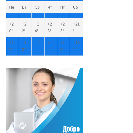
Пн
Вт
Ср
Чт
Пт
Сб
+
2
+
2
+
2
+
2
+
2
+
21
0°
2°
4°
3°
3°
°
+
1
+
1
+
11
+
1
+
1
+
10
2°
0°
°
2°
3°
°