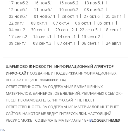
17 нояб.
2
16 нояб.
1
15 нояб.
2
13 нояб.
1
12 нояб.
1
11 нояб.
1
10 нояб.
2
08 нояб.
2
03 нояб.
1
01 нояб.
11
28 окт.
4
27 окт.
6
25 окт.
1
22 окт.
1
08 окт.
1
07 окт.
4
06 окт.
1
05 окт.
1
04 окт.
2
30 сент.
1
29 сент.
2
22 сент.
5
18 сент.
1
17 сент.
2
15 сент.
1
14 сент.
1
13 сент.
2
09 сент.
1
08 сент.
3
07 сент.
1
06 сент.
1
24 авг.
1
ШАРЫПОВО 🌍 НОВОСТИ : ИНФОРМАЦИОННЫЙ АГРЕГАТОР
ИНФО-САЙТ
СОЗДАНИЕ И ПОДДЕРЖКА ИНФОРМАЦИОННЫХ
ВЕБ-САЙТОВ (ИНН 860400606004)
ОТВЕТСТВЕННОСТЬ ЗА СОДЕРЖАНИЕ РАЗМЕЩЕННЫХ
МАТЕРИАЛОВ: БАННЕРОВ, ОБЪЯВЛЕНИЙ, РЕКЛАМНЫХ ССЫЛОК -
НЕСЕТ РЕКЛАМОДАТЕЛЬ. "ИНФО.САЙТ" НЕ НЕСЕТ
ОТВЕТСТВЕННОСТЬ ЗА СОДЕРЖАНИЕ МАТЕРИАЛОВ ИНТЕРНЕТ-
САЙТОВ, НА КОТОРЫЕ ВЕДУТ ГИПЕРССЫЛКИ. НАСТОЯЩИЙ
РЕСУРС МОЖЕТ СОДЕРЖАТЬ МАТЕРИАЛЫ 18+
B
LOGGERTHEME9