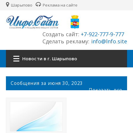
Шарыпово
Реклама на сайте
Создать сайт:
+7-922-777-9-777
Сделать рекламу:
info@lnfo.site
Новости в г. Шарыпово
Главная
С
Сообщения за июня 30, 2023
о
Показать все
Новости г. Шарыпово
о
б
щ
Сайты города
е
н
История города
и