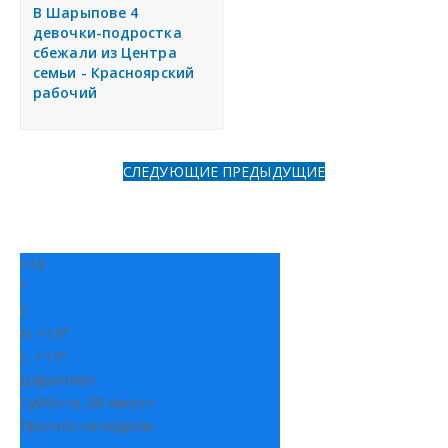
я
В Шарыпове 4
Разместить объявление
девочки-подростка
сбежали из Центра
семьи - Красноярский
Регионы России
рабочий
Создание сайтов
СЛЕДУЮЩИЕ
ПРЕДЫДУЩИЕ
+
18
°
C
H:
+
19°
L:
+
13°
Шарыпово
Суббота, 08 Август
Прогноз на неделю