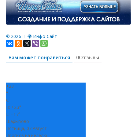
©
2026 IT 🌍 Инфо-Сайт
Вам может понравиться
0Отзывы
+
23
°
C
H:
+
23°
L:
+
17°
Шарыпово
Пятница, 07 Август
Прогноз на неделю