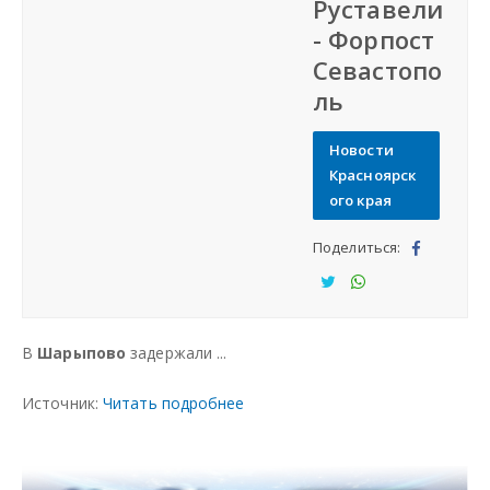
Руставели
Разместить объявление
- Форпост
Севастопо
Регионы России
ль
Новости
Создание сайтов
Красноярск
ого края
Поделиться:
Под
ели
Под
Под
тьс
ели
ели
В
Шарыпово
задержали ...
я
тьс
тьс
я
я
Источник:
Читать подробнее