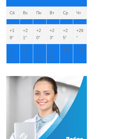
Сб
Вс
Пн
Вт
Ср
Чт
+
1
+
2
+
2
+
2
+
2
+
29
9°
1°
0°
3°
5°
°
+
1
+
1
+
1
+
1
+
11
+
14
2°
0°
2°
0°
°
°