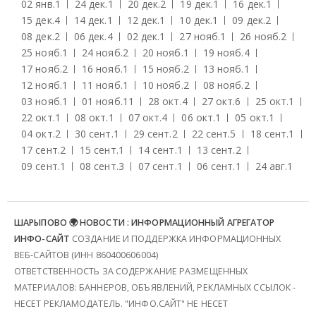
02 янв.
1
24 дек.
1
20 дек.
2
19 дек.
1
16 дек.
1
15 дек.
4
14 дек.
1
12 дек.
1
10 дек.
1
09 дек.
2
08 дек.
2
06 дек.
4
02 дек.
1
27 нояб.
1
26 нояб.
2
25 нояб.
1
24 нояб.
2
20 нояб.
1
19 нояб.
4
17 нояб.
2
16 нояб.
1
15 нояб.
2
13 нояб.
1
12 нояб.
1
11 нояб.
1
10 нояб.
2
08 нояб.
2
03 нояб.
1
01 нояб.
11
28 окт.
4
27 окт.
6
25 окт.
1
22 окт.
1
08 окт.
1
07 окт.
4
06 окт.
1
05 окт.
1
04 окт.
2
30 сент.
1
29 сент.
2
22 сент.
5
18 сент.
1
17 сент.
2
15 сент.
1
14 сент.
1
13 сент.
2
09 сент.
1
08 сент.
3
07 сент.
1
06 сент.
1
24 авг.
1
ШАРЫПОВО 🌍 НОВОСТИ : ИНФОРМАЦИОННЫЙ АГРЕГАТОР
ИНФО-САЙТ
СОЗДАНИЕ И ПОДДЕРЖКА ИНФОРМАЦИОННЫХ
ВЕБ-САЙТОВ (ИНН 860400606004)
ОТВЕТСТВЕННОСТЬ ЗА СОДЕРЖАНИЕ РАЗМЕЩЕННЫХ
МАТЕРИАЛОВ: БАННЕРОВ, ОБЪЯВЛЕНИЙ, РЕКЛАМНЫХ ССЫЛОК -
НЕСЕТ РЕКЛАМОДАТЕЛЬ. "ИНФО.САЙТ" НЕ НЕСЕТ